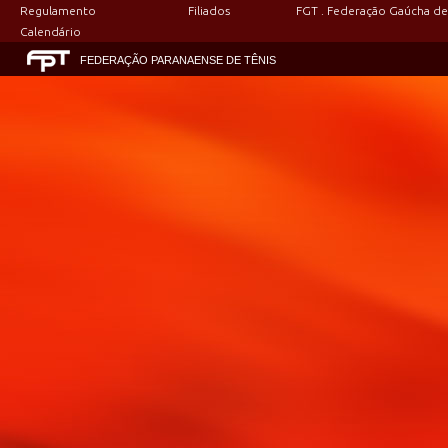
Regulamento
Filiados
FGT . Federação Gaúcha de
Calendário
FEDERAÇÃO PARANAENSE DE TÊNIS