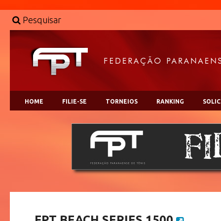
Pesquisar
HOME
FILIE-SE
TORNEIOS
RANKING
SOLI
FPT BEACH SERIES 1500