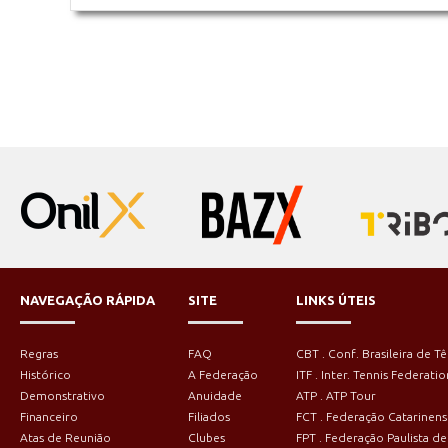
NAVEGAÇÃO RÁPIDA
SITE
LINKS ÚTEIS
Regras
FAQ
CBT . Conf. Brasileira de Tê
Histórico
A Federação
ITF . Inter. Tennis Federatio
Demonstrativo
Anuidade
ATP . ATP Tour
Financeiro
Filiados
FCT . Federação Catarinens
Atas de Reunião
Clubes
FPT . Federação Paulista de