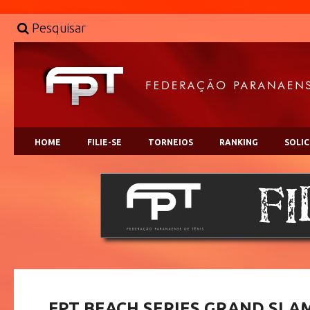
Pesquisar
HOME
FILIE-SE
TORNEIOS
RANKING
SOLI
FPT BEACH SERIES GRAND SLAM