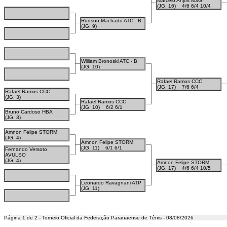
Marcelo Anjos M3G
(JG. 16)
4/6 6/4 10/4
Rudson Machado ATC - B
(JG. 9)
William Bronoski ATC - B
(JG. 10)
Rafael Ramos CCC
(JG. 17)
7/6 6/4
Rafael Ramos CCC
(JG. 3)
Rafael Ramos CCC
(JG. 10)
6/2 6/1
Bruno Cardoso HBA
(JG. 3)
Amnon Felipe STORM
(JG. 4)
Amnon Felipe STORM
(JG. 11)
6/1 6/1
Fernando Versoto
AVULSO
(JG. 4)
Amnon Felipe STORM
(JG. 17)
4/6 6/4 10/5
Leonardo Ravagnani ATP
(JG. 11)
Página 1 de 2 - Torneio Oficial da Federação Paranaense de Tênis - 08/08/2026