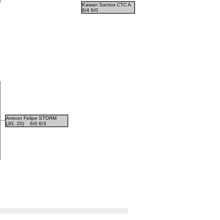
Kawan Santos CTC A
6/4 6/0
Amnon Felipe STORM
(JG. 20)
6/0 6/3