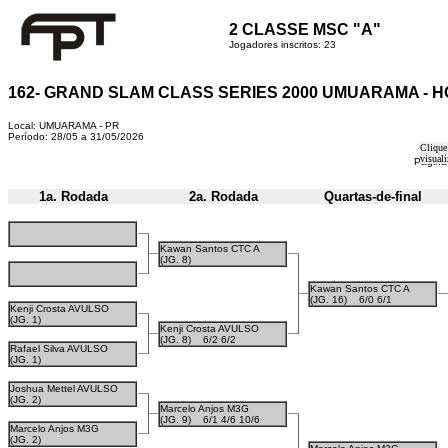
2 CLASSE MSC "A"
Jogadores inscritos: 23
162- GRAND SLAM CLASS SERIES 2000 UMUARAMA - 
Local: UMUARAMA - PR
Período: 28/05 a 31/05/2026
Clique
visuali
Página
1a. Rodada
2a. Rodada
Quartas-de-final
Kawan Santos CTC A
(JG. 8)
Kawan Santos CTC A
(JG. 16)
6/0 6/1
Kenji Crosta AVULSO
(JG. 1)
Kenji Crosta AVULSO
(JG. 8)
6/2 6/2
Rafael Silva AVULSO
(JG. 1)
Joshua Mettel AVULSO
(JG. 2)
Marcelo Anjos M3G
(JG. 9)
6/1 4/6 10/6
Marcelo Anjos M3G
(JG. 2)