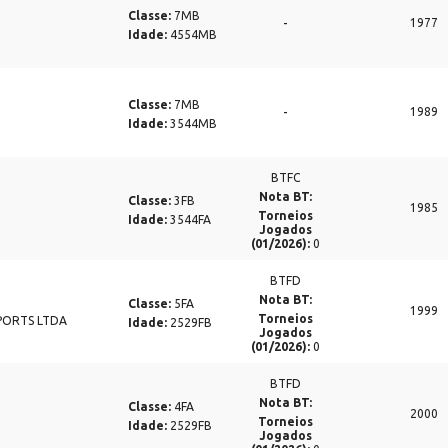
Classe:
7MB
-
1977
Idade:
4554MB
Classe:
7MB
-
1989
Idade:
3544MB
BTFC
Nota BT:
Classe:
3FB
1985
Torneios
Idade:
3544FA
Jogados
(01/2026):
0
BTFD
Nota BT:
Classe:
5FA
1999
Torneios
SPORTS LTDA
Idade:
2529FB
Jogados
(01/2026):
0
BTFD
Nota BT:
Classe:
4FA
2000
Torneios
Idade:
2529FB
Jogados