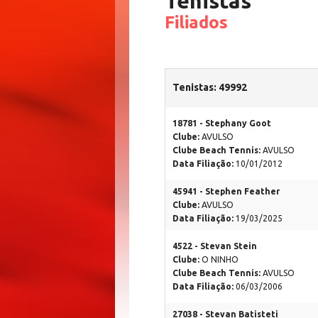
Tenistas
Filiados
Tenistas: 49992
18781 - Stephany Goot
Clube:
AVULSO
Clube Beach Tennis:
AVULSO
Data Filiação:
10/01/2012
45941 - Stephen Feather
Clube:
AVULSO
Data Filiação:
19/03/2025
4522 - Stevan Stein
Clube:
O NINHO
Clube Beach Tennis:
AVULSO
Data Filiação:
06/03/2006
27038 - Stevan Batisteti