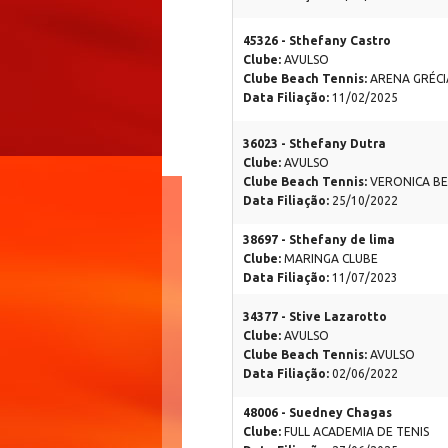
45326 - Sthefany Castro
Clube:
AVULSO
Clube Beach Tennis:
ARENA GRÉCI
Data Filiação:
11/02/2025
36023 - Sthefany Dutra
Clube:
AVULSO
Clube Beach Tennis:
VERONICA BE
Data Filiação:
25/10/2022
38697 - Sthefany de lima
Clube:
MARINGA CLUBE
Data Filiação:
11/07/2023
34377 - Stive Lazarotto
Clube:
AVULSO
Clube Beach Tennis:
AVULSO
Data Filiação:
02/06/2022
48006 - Suedney Chagas
Clube:
FULL ACADEMIA DE TENIS