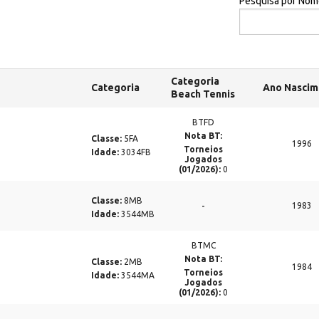
Pesquisa por Nom
Categoria
Categoria
Ano Nascim
Beach Tennis
BTFD
Nota BT:
Classe:
5FA
1996
Torneios
Idade:
3034FB
Jogados
(01/2026):
0
Classe:
8MB
-
1983
Idade:
3544MB
BTMC
Nota BT:
Classe:
2MB
1984
Torneios
Idade:
3544MA
Jogados
(01/2026):
0