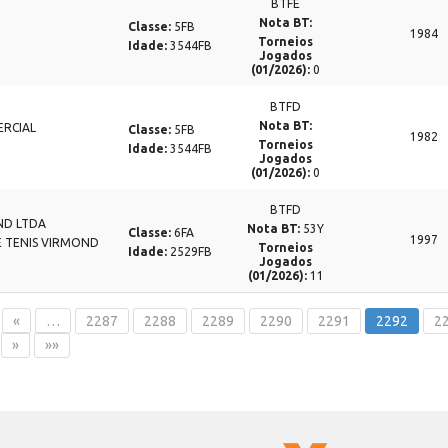
BTFE
Nota BT:
Classe:
5FB
1984
Torneios
Idade:
3544FB
Jogados
(01/2026):
0
BTFD
Nota BT:
ERCIAL
Classe:
5FB
1982
Torneios
Idade:
3544FB
Jogados
(01/2026):
0
BTFD
ND LTDA
Nota BT:
53Y
Classe:
6FA
1997
 TENIS VIRMOND
Torneios
Idade:
2529FB
Jogados
(01/2026):
11
«
…
2287
2288
2289
2290
2291
2292
2
»
»»