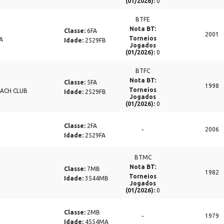
(01/2026):
0
BTFE
Nota BT:
Classe:
6FA
2001
Torneios
A
Idade:
2529FB
Jogados
(01/2026):
0
BTFC
Nota BT:
Classe:
5FA
1998
Torneios
ACH CLUB
Idade:
2529FB
Jogados
(01/2026):
0
Classe:
2FA
-
2006
Idade:
2529FA
BTMC
Nota BT:
Classe:
7MB
1982
Torneios
Idade:
3544MB
Jogados
(01/2026):
0
Classe:
2MB
-
1979
Idade:
4554MA