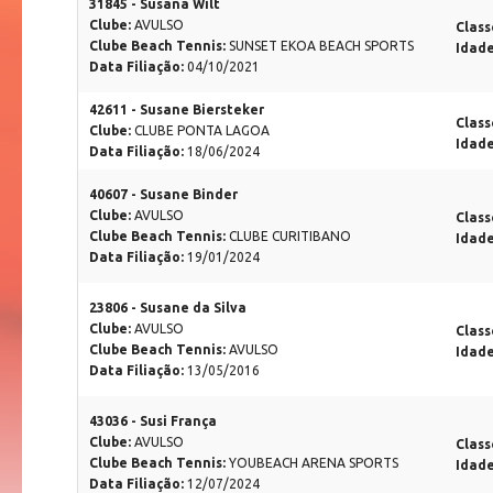
31845 - Susana Wilt
Clube:
AVULSO
Class
Clube Beach Tennis:
SUNSET EKOA BEACH SPORTS
Idad
Data Filiação:
04/10/2021
42611 - Susane Biersteker
Class
Clube:
CLUBE PONTA LAGOA
Idad
Data Filiação:
18/06/2024
40607 - Susane Binder
Clube:
AVULSO
Class
Clube Beach Tennis:
CLUBE CURITIBANO
Idad
Data Filiação:
19/01/2024
23806 - Susane da Silva
Clube:
AVULSO
Class
Clube Beach Tennis:
AVULSO
Idad
Data Filiação:
13/05/2016
43036 - Susi França
Clube:
AVULSO
Class
Clube Beach Tennis:
YOUBEACH ARENA SPORTS
Idad
Data Filiação:
12/07/2024