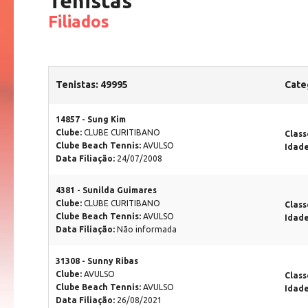
Tenistas
Filiados
Tenistas: 49995
Cate
14857 - Sung Kim
Clube:
CLUBE CURITIBANO
Class
Clube Beach Tennis:
AVULSO
Idad
Data Filiação:
24/07/2008
4381 - Sunilda Guimares
Clube:
CLUBE CURITIBANO
Class
Clube Beach Tennis:
AVULSO
Idad
Data Filiação:
Não informada
31308 - Sunny Ribas
Clube:
AVULSO
Class
Clube Beach Tennis:
AVULSO
Idad
Data Filiação:
26/08/2021