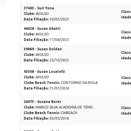
37403 - Suri Yona
Class
Clube:
AVULSO
Idad
Data Filiação:
30/03/2023
46628 - Susan Abatti
Class
Clube:
AVULSO
Idad
Data Filiação:
17/04/2025
39869 - Susan Doldan
Class
Clube:
AVULSO
Idad
Data Filiação:
25/10/2023
43508 - Susan Locatelli
Clube:
AVULSO
Class
Clube Beach Tennis:
CONTORNO DA BOLA
Idad
Data Filiação:
31/07/2024
26075 - Susana Borer
Clube:
MARCO SILVA ACADEMIA DE TÊNIS
Class
Clube Beach Tennis:
CWBEACH
Idad
Data Filiação:
03/05/2018