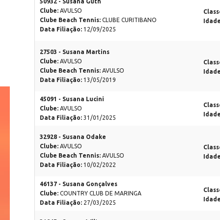
50932 - Susana Guth
Clube:
AVULSO
Class
Clube Beach Tennis:
CLUBE CURITIBANO
Idad
Data Filiação:
12/09/2025
27503 - Susana Martins
Clube:
AVULSO
Class
Clube Beach Tennis:
AVULSO
Idad
Data Filiação:
13/05/2019
45091 - Susana Lucini
Class
Clube:
AVULSO
Idad
Data Filiação:
31/01/2025
32928 - Susana Odake
Clube:
AVULSO
Class
Clube Beach Tennis:
AVULSO
Idad
Data Filiação:
10/02/2022
46137 - Susana Gonçalves
Class
Clube:
COUNTRY CLUB DE MARINGA
Idad
Data Filiação:
27/03/2025