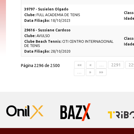
39797 - Susielen Olgado
Class
Clube:
FULL ACADEMIA DE TENIS
Idad
Data Filiação:
18/10/2023
29616 - Sussiane Cardoso
Clube:
AVULSO
Class
Clube Beach Tennis:
CITI CENTRO INTERNACIONAL
Idad
DE TENIS
Data Filiação:
28/10/2020
««
«
…
2291
22
Página 2296 de 2500
…
»
»»